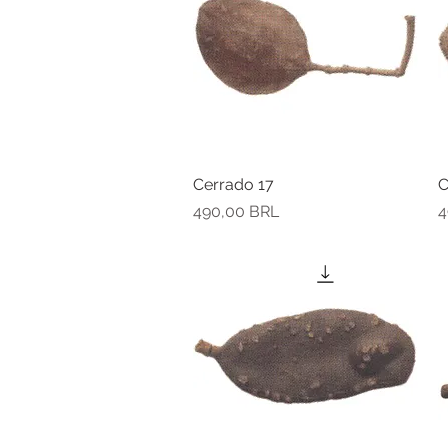
Cerrado 17
Vista rápida
C
Precio
P
490,00 BRL
4