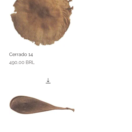
Cerrado 14
Vista rápida
Precio
490,00 BRL