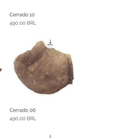
Cerrado 10
Vista rápida
Precio
490,00 BRL
Cerrado 06
Vista rápida
Precio
490,00 BRL