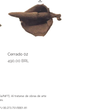
Cerrado 02
Vista rápida
Precio
490,00 BRL
a/NFT). Al tratarse de obras de arte
es.
PJ 00.273.751/0001-81