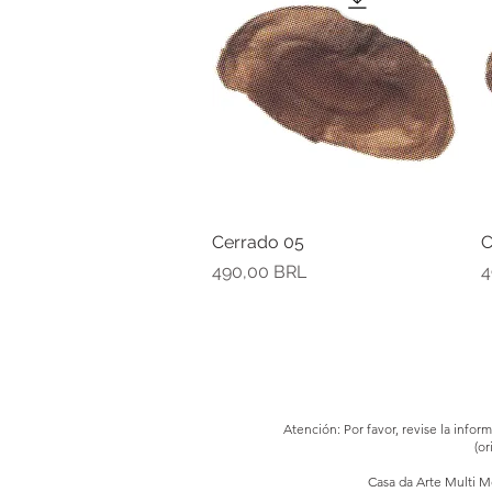
Cerrado 05
Vista rápida
C
Precio
P
490,00 BRL
4
Atención: Por favor, revise la info
(or
Casa da Arte Multi Me