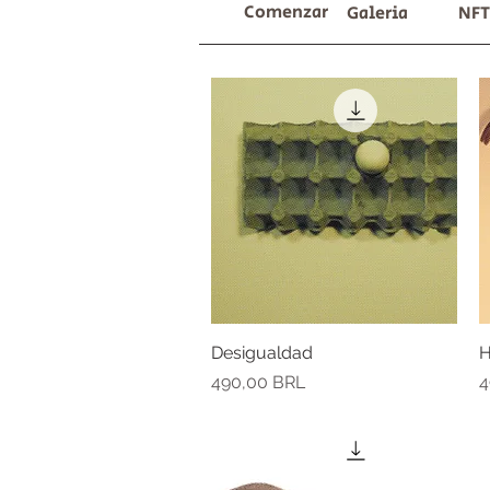
Comenzar
Galeria
NFT
Desigualdad
Vista rápida
H
Precio
P
490,00 BRL
4