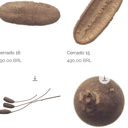
errado 16
Vista rápida
Cerrado 15
Vista rápida
recio
Precio
90,00 BRL
490,00 BRL