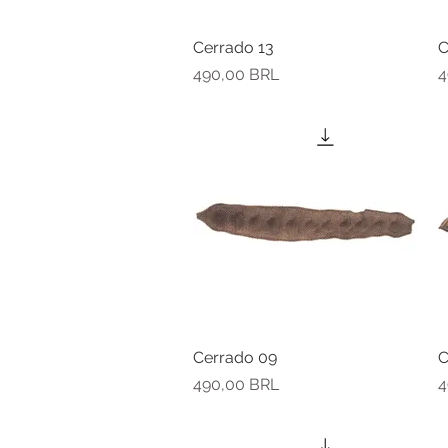
Cerrado 13
Vista rápida
C
Precio
P
490,00 BRL
4
Cerrado 09
Vista rápida
C
Precio
P
490,00 BRL
4