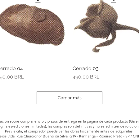
errado 04
Vista rápida
Cerrado 03
Vista rápida
recio
Precio
90,00 BRL
490,00 BRL
Cargar más
rmación sobre compra, envío y plazos de entrega en la página de cada producto (Galerí
iginales/ediciones limitadas), las compras son definitivas y no se admiten devolucion
Previa cita, el comprador puede ver las obras físicamente antes de adquirirlas.
ios Ltda. Rua Claudionor Bueno da Silva, G19 - Itanhangá - Ribeirão Preto - SP / CN