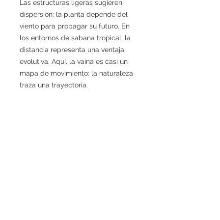
Las estructuras ligeras sugieren
dispersión: la planta depende del
viento para propagar su futuro. En
los entornos de sabana tropical, la
distancia representa una ventaja
evolutiva. Aquí, la vaina es casi un
mapa de movimiento: la naturaleza
traza una trayectoria.
DESCRIPCIÓN DEL TRABAJO
Archivo digital de alta definición
PAQUETE DIGITAL
para impresión.
Formato:
JPG
Su compra le da derecho a:
Resolución:
4102 × 2876 px
PRECIOS DIGITALES
JPG HD
(archivo principal).
(equivalente a 34,73 × 24,35 cm a
Certificado digital (PDF)
que
300 ppp)
Edición de 50 ejemplares por obra.
contiene: título, edición, número
PASO DE ESTADO
Perfil de color:
CMYK
0-10:
R$ 490
de edición, fecha, firma.
Impresión recomendada
11-25:
R$ 890
0 – 10
Para obtener los mejores resultados,
26-40:
R$ 1.190