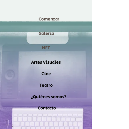
Comenzar
Galeria
NFT
Artes Visuales
Cine
Teatro
¿Quiénes somos?
Contacto