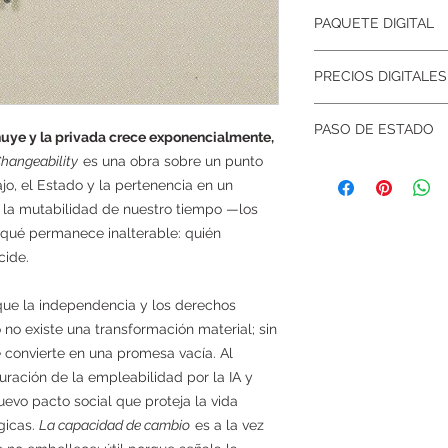
Archivo digital de al
PAQUETE DIGITAL
Formato:
JPG
Resolución:
4102 × 2
Su compra le da der
(equivalente a 34,73
PRECIOS DIGITALES
JPG HD
(archivo p
Perfil de color:
CMY
Certificado digita
Impresión recomen
Edición de 50 ejemp
edición, número d
PASO DE ESTADO
Para obtener los me
0-10:
R$ 490
uye y la privada crece exponencialmente,
calidad fotográfica
(
11-25:
R$ 890
hangeability
es una obra sobre un punto
0 – 10
el efecto deseado, 
26-40:
R$ 1.190
bajo, el Estado y la pertenencia en un
Vendido: 0
Papel artístico (
Tallas 41-50:
R$ 1.4
 la mutabilidad de nuestro tiempo —los
textura y profund
qué permanece inalterable: quién
Papel fotográfic
cide.
saturación.
Lienzo
para un a
Imprima con marco
 que la independencia y los derechos
antirreflectante) par
 no existe una transformación material; sin
colores.
 convierte en una promesa vacía. Al
Notas importantes
uración de la empleabilidad por la IA y
Los colores pued
evo pacto social que proteja la vida
papel, las tintas 
gicas.
La capacidad de cambio
es a la vez
monitor/impresor