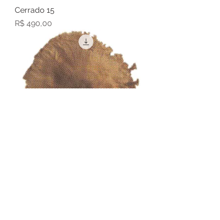
Cerrado 15
Preço
R$ 490,00
Cerrado 14
Preço
R$ 490,00