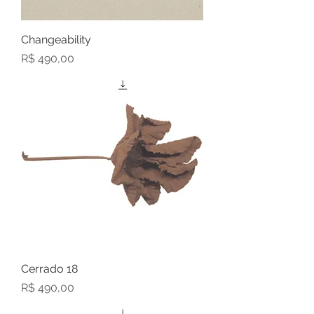
Changeability
Preço
R$ 490,00
Cerrado 18
Preço
R$ 490,00