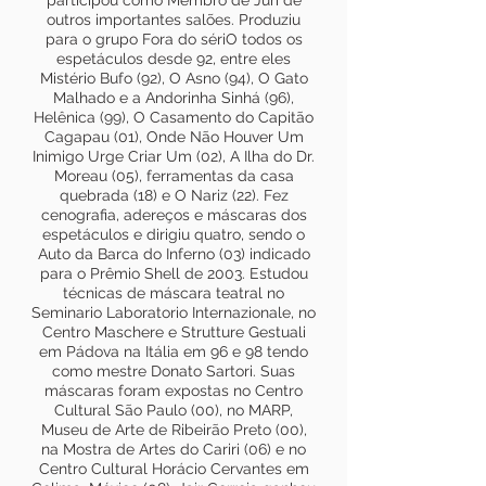
participou como Membro de Júri de
outros importantes salões. Produziu
para o grupo Fora do sériO todos os
espetáculos desde 92, entre eles
Mistério Bufo (92), O Asno (94), O Gato
Malhado e a Andorinha Sinhá (96),
Helênica (99), O Casamento do Capitão
Cagapau (01), Onde Não Houver Um
Inimigo Urge Criar Um (02), A Ilha do Dr.
Moreau (05), ferramentas da casa
quebrada (18) e O Nariz (22). Fez
cenografia, adereços e máscaras dos
espetáculos e dirigiu quatro, sendo o
Auto da Barca do Inferno (03) indicado
para o Prêmio Shell de 2003. Estudou
técnicas de máscara teatral no
Seminario Laboratorio Internazionale, no
Centro Maschere e Strutture Gestuali
em Pádova na Itália em 96 e 98 tendo
como mestre Donato Sartori. Suas
máscaras foram expostas no Centro
Cultural São Paulo (00), no MARP,
Museu de Arte de Ribeirão Preto (00),
na Mostra de Artes do Cariri (06) e no
Centro Cultural Horácio Cervantes em