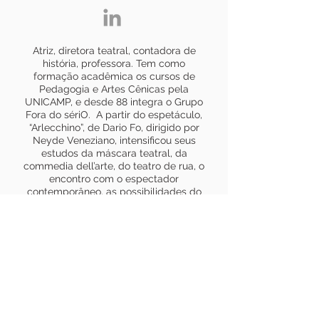
Atriz, diretora teatral, contadora de
história, professora. Tem como
formação acadêmica os cursos de
Pedagogia e Artes Cênicas pela
UNICAMP, e desde 88 integra o Grupo
Fora do sériO. A partir do espetáculo,
“Arlecchino”, de Dario Fo, dirigido por
Neyde Veneziano, intensificou seus
estudos da máscara teatral, da
commedia dell’arte, do teatro de rua, o
encontro com o espectador
contemporâneo, as possibilidades do
espaço teatral além do palco, e o
exercício da colaboração criativa entre
todos da equipe. Trabalhou como
professora e coordenadora do Curso
de Teatro / Artes Cênicas do Centro
Universitário Barão de Mauá de 1998 a
2015 em Ribeirão Preto. Seus trabalhos
em direção teatral exaltam a força do
ator nos trabalhos que dirige. “Quase