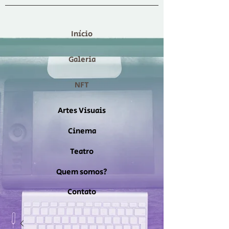
Início
Galeria
NFT
Artes Visuais
Cinema
Teatro
Quem somos?
Contato