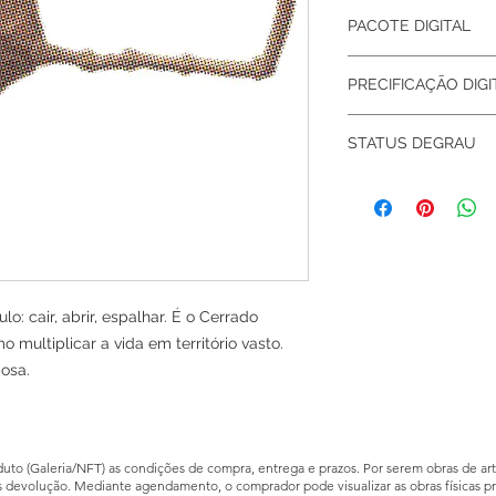
Arquivo digital em a
PACOTE DIGITAL
Formato:
JPG
Resolução:
4102 × 2
Sua compra dá direi
(equivalente a 34,73
PRECIFICAÇÃO DIGI
JPG HD
(arquivo p
Perfil de cor:
CMYK
Certificado digit
Impressão recomen
Edição de 50 por ob
número da edição,
STATUS DEGRAU
Para melhor result
0-10:
R$ 490
fotográfica
(300 dpi)
11-25:
R$ 890
0 – 10
com o efeito deseja
26-40:
R$ 1.190
Vendido: 0
Fine art (algodão)
41-50:
R$ 1.490
profundidade.
Papel fotográfic
saturação.
Canvas
para um a
lo: cair, abrir, espalhar. É o Cerrado
Impressão com 
 multiplicar a vida em território vasto.
recomendado) par
osa.
Observações import
As cores podem 
tintas e calibraç
Recomendamos i
uto (Galeria/NFT) as condições de compra, entrega e prazos. Por serem obras de arte
gráfico
de confia
s devolução. Mediante agendamento, o comprador pode visualizar as obras físicas 