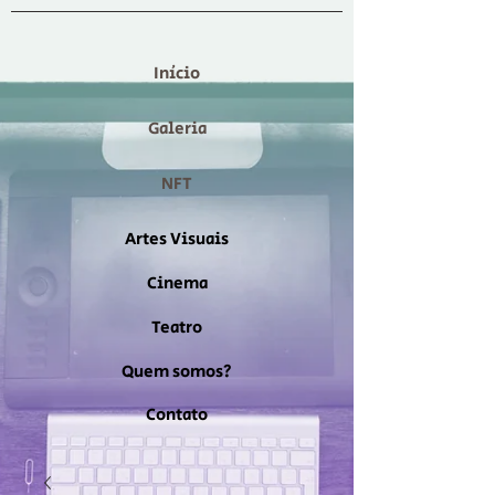
Início
Galeria
NFT
Artes Visuais
Cinema
Teatro
Quem somos?
Contato