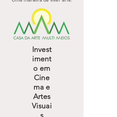
Invest
iment
o em
Cine
ma e
Artes
Visuai
s