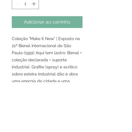
Adicionar ao carrinho
Coleção “Make it New” | Exposto na
21ª Bienal Internacional de São
Paulo (1991) Aqui tem lastro: Bienal +
coleção declarada + suporte
industrial. Grafite (spray) e acrílico
sobre esteira industrial dão à obra
uma energia de cidade e uma
precisão de gesto. É peça de acervo
— para quem compra com olhar de
coleção. Em ambiente, vira centro
curatorial imediato.
DESCRIÇÃO DA OBRA