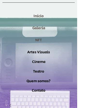
Início
Galeria
NFT
Artes Visuais
Cinema
Teatro
Quem somos?
Contato