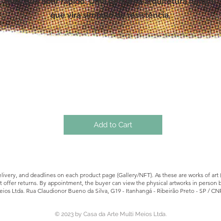
mais que abrir rápido. Uma pequena arquitetura natural
que vira símbolo de resistência.
Add to Cart
ivery, and deadlines on each product page (Gallery/NFT). As these are works of art (o
t offer returns. By appointment, the buyer can view the physical artworks in person 
ios Ltda. Rua Claudionor Bueno da Silva, G19 - Itanhangá - Ribeirão Preto - SP / CN
© 2023
by Casa da Arte Multi Meios Ltda.