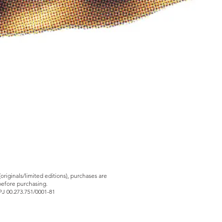
riginals/limited editions), purchases are
before purchasing.
PJ 00.273.751/0001-81