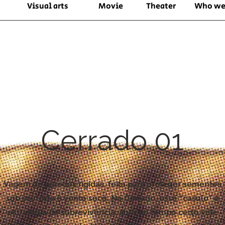
Visual arts
Movie
Theater
Who we
Cerrado 01
Vagem de paredes rígidas, feita para proteger sementes
sob sol forte e vento seco. No Cerrado, esse “casulo” é
estratégia de sobrevivência: abrir no tempo certo vale